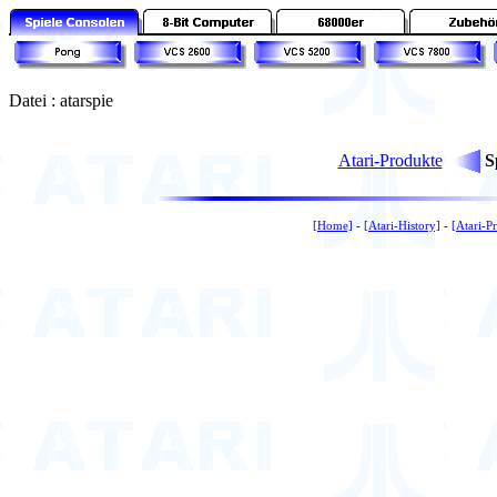
Datei : atarspie
Atari-Produkte
S
[Home]
-
[Atari-History]
-
[Atari-P