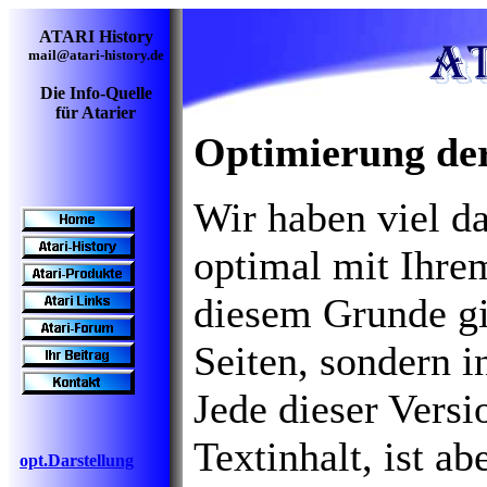
ATARI History
mail@atari-history.de
Die Info-Quelle
für Atarier
Optimierung der
Wir haben viel da
optimal mit Ihr
diesem Grunde gib
Seiten, sondern i
Jede dieser Versi
Textinhalt, ist a
opt.Darstellung