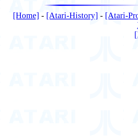
[Home]
-
[Atari-History]
-
[Atari-Pr
[